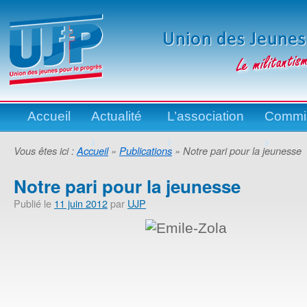
Accueil
Actualité
L’association
Commi
›
›
›
Vous êtes ici :
Accueil
»
Publications
» Notre pari pour la jeunesse
Notre pari pour la jeunesse
Publié le
11 juin 2012
par
UJP