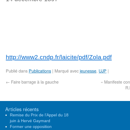
http://www2.cndp.fr/laicite/pdf/Zola.pdf
Publié dans
Publications
|
Marqué avec
jeunesse
,
UJP
|
←
Faire barrage à la gauche
« Manifeste cont
R.
Articles récents
Remise du Prix de l’Appel du 18
juin à Hervé Gaymard
Former une opposition